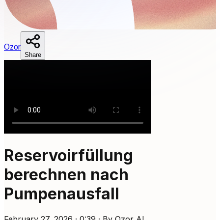
O
zor
Share
Reservoirfüllung
berechnen nach
Pumpenausfall
February 27, 2026 · 0:39 · By Ozor AI